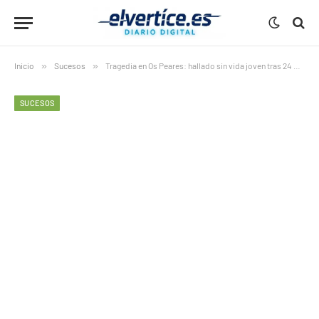
Inicio
»
Sucesos
»
Tragedia en Os Peares: hallado sin vida joven tras 24 días desaparecido
SUCESOS