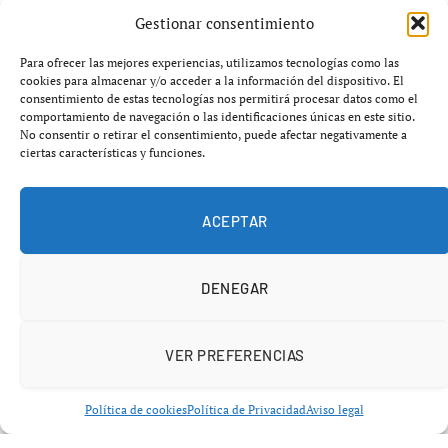
Gestionar consentimiento
Qué es el “Superniño” y por qué
preocupa
Para ofrecer las mejores experiencias, utilizamos tecnologías como las
cookies para almacenar y/o acceder a la información del dispositivo. El
consentimiento de estas tecnologías nos permitirá procesar datos como el
El llamado
Superniño
no es más que una versión
comportamiento de navegación o las identificaciones únicas en este sitio.
No consentir o retirar el consentimiento, puede afectar negativamente a
intensificada del fenómeno climático conocido como
El
ciertas características y funciones.
Niño
, una alteración en la temperatura del océano
Pacífico que
desestabiliza la circulación atmosférica
global
.
ACEPTAR
DENEGAR
VER PREFERENCIAS
Política de cookies
Política de Privacidad
Aviso legal
En condiciones normales, los vientos desplazan el agua