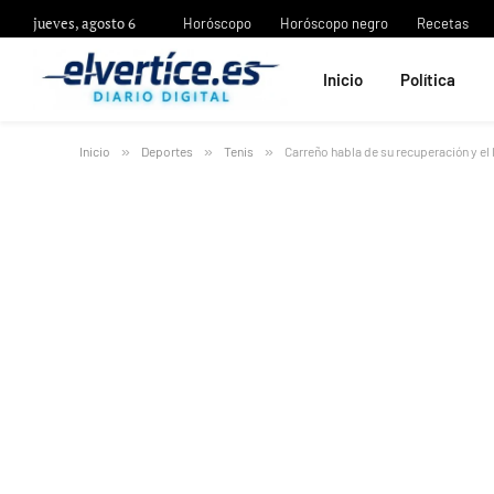
jueves, agosto 6
Horóscopo
Horóscopo negro
Recetas
Inicio
Política
Inicio
»
Deportes
»
Tenis
»
Carreño habla de su recuperación y el