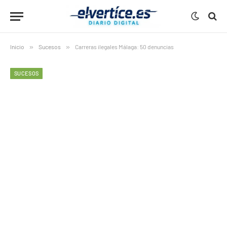
Inicio
»
Sucesos
»
Carreras ilegales Málaga: 50 denuncias
SUCESOS