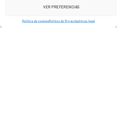
VER PREFERENCIAS
Política de cookies
Política de Privacidad
Aviso legal
La familia, encabezada por su hermano, sostiene que las
imágenes difundidas muestran una actuación
desproporcionada y fuera de protocolo
, llegando a
calificar lo ocurrido como un
“presunto asesinato
encubierto”
.
Sin embargo, la situación judicial es clara por el