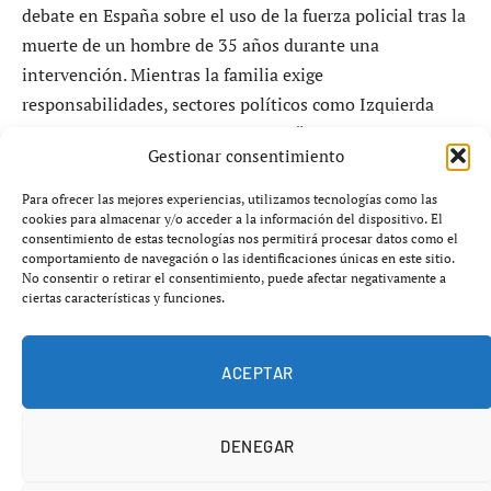
debate en España sobre el uso de la fuerza policial tras la
muerte de un hombre de 35 años durante una
intervención. Mientras la familia exige
responsabilidades, sectores políticos como Izquierda
Unida han lanzado acusaciones de
“brutalidad policial
Gestionar consentimiento
y racismo”
, elevando la tensión en torno a un caso aún
bajo investigación judicial.
Para ofrecer las mejores experiencias, utilizamos tecnologías como las
cookies para almacenar y/o acceder a la información del dispositivo. El
consentimiento de estas tecnologías nos permitirá procesar datos como el
El caso táser Torremolinos enfrenta
comportamiento de navegación o las identificaciones únicas en este sitio.
No consentir o retirar el consentimiento, puede afectar negativamente a
versiones opuestas
ciertas características y funciones.
Los hechos ocurrieron en diciembre de 2025, cuando el
ACEPTAR
fallecido sufrió una
parada cardiorrespiratoria
tras ser
reducido por agentes que emplearon una pistola táser.
Desde entonces, el
caso táser Torremolinos
se ha
DENEGAR
convertido en un foco de controversia.