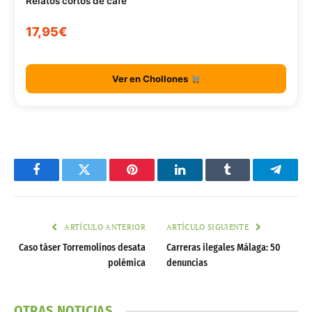
Relatos cortos de café
17,95€
Ver en Chollones
Facebook
Twitter
Pinterest
LinkedIn
Tumblr
Telegr
ARTÍCULO ANTERIOR
ARTÍCULO SIGUIENTE
Caso táser Torremolinos desata
Carreras ilegales Málaga: 50
polémica
denuncias
OTRAS NOTICIAS