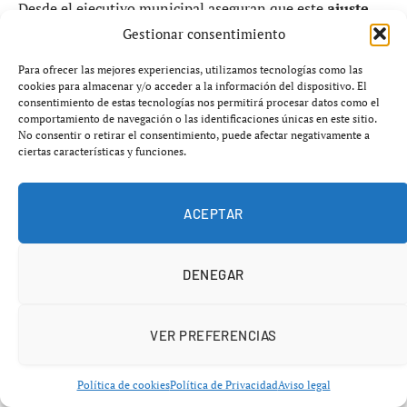
Desde el ejecutivo municipal aseguran que este
ajuste
en el equipo de gobierno
llega en un momento clave,
Gestionar consentimiento
con Soutomaior enfrentando la
recta final del
Para ofrecer las mejores experiencias, utilizamos tecnologías como las
mandato
. Según Lourenzo, el municipio se encuentra
cookies para almacenar y/o acceder a la información del dispositivo. El
consentimiento de estas tecnologías nos permitirá procesar datos como el
“en la mejor situación de las últimas décadas” en
comportamiento de navegación o las identificaciones únicas en este sitio.
términos
económicos, de obras y de actividad
, por lo
No consentir o retirar el consentimiento, puede afectar negativamente a
ciertas características y funciones.
que la reorganización busca
optimizar la gestión y los
beneficios para la vecindad
.
ACEPTAR
Este movimiento refleja cómo los cargos políticos locales
comienzan a dar prioridad a
estabilidades
DENEGAR
administrativas
frente a la continuidad política, un
cambio que podría generar debate sobre la
profesionalización de los puestos en los concellos
VER PREFERENCIAS
frente a la representación ciudadana directa
.
Política de cookies
Política de Privacidad
Aviso legal