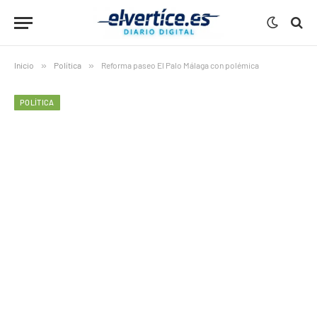
Inicio
»
Política
»
Reforma paseo El Palo Málaga con polémica
POLÍTICA