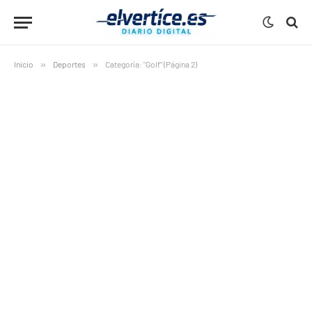
Inicio
»
Deportes
»
Categoría: "Golf" (Página 2)