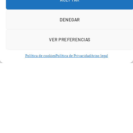
explicado que aquella convivencia fue un auténtico
“máster” en gestión de la presión interna dentro de un
equipo de élite.
DENEGAR
VER PREFERENCIAS
Política de cookies
Política de Privacidad
Aviso legal
Un Schumacher descrito como un