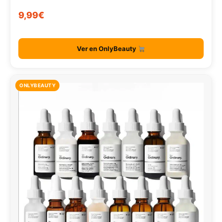
9,99€
Ver en OnlyBeauty
ONLYBEAUTY