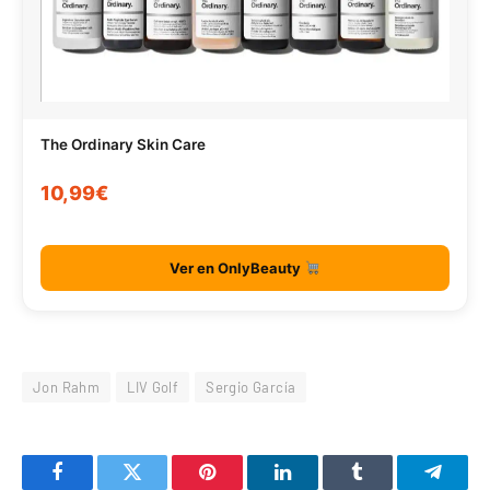
The Ordinary Skin Care
10,99€
Ver en OnlyBeauty
Jon Rahm
LIV Golf
Sergio García
Facebook
Twitter
Pinterest
LinkedIn
Tumblr
Telegr