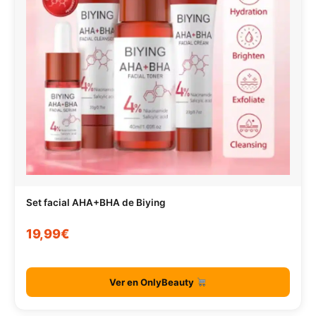
Set facial AHA+BHA de Biying
19,99€
Ver en OnlyBeauty