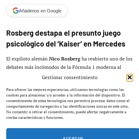
Añádenos en Google
Rosberg destapa el presunto juego
psicológico del ‘Kaiser’ en Mercedes
El expiloto alemán
Nico Rosberg
ha reabierto uno de los
debates más incómodos de la Fórmula 1 moderna al
describir cómo habría sido, según su versión, compartir
Gestionar consentimiento
equipo con
Michael Schumacher
durante la etapa de
Para ofrecer las mejores experiencias, utilizamos tecnologías como las
ambos en
Mercedes (2010-2012)
. Rosberg asegura que
cookies para almacenar y/o acceder a la información del dispositivo. El
el siete veces campeón del mundo utilizaba dinámicas de
consentimiento de estas tecnologías nos permitirá procesar datos como el
comportamiento de navegación o las identificaciones únicas en este sitio.
presión psicológica constantes contra su compañero.
No consentir o retirar el consentimiento, puede afectar negativamente a
ciertas características y funciones.
Las declaraciones han sido realizadas en el pódcast
High
Performance
, donde el campeón del mundo de 2016 ha
ACEPTAR