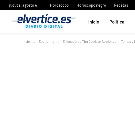
jueves, agosto 6
Horóscopo
Horóscopo negro
Recetas
Inicio
Política
Inicio
»
Economía
»
El legado de Tim Cook en Apple: John Ternus y la