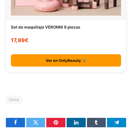
Set de maquillaje VERONNI 9 piezas
17,99€
Ver en OnlyBeauty
China
Facebook
Twitter
Pinterest
LinkedIn
Tumblr
Telegr