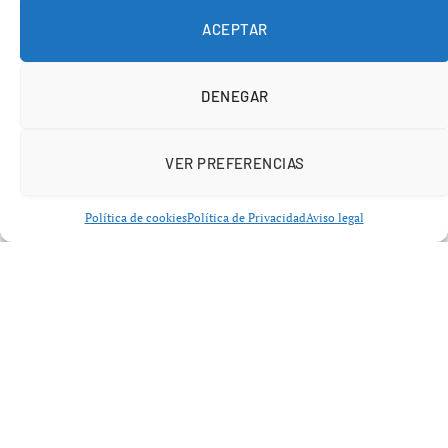
precios, con una subida de la inflación hasta el 3,1%, lo
ACEPTAR
que añade presión sobre la economía doméstica y los
mercados europeos.
DENEGAR
VER PREFERENCIAS
Política de cookies
Política de Privacidad
Aviso legal
Guerra Irán economía España 2026:
impacto directo en el crecimiento
El análisis de la
guerra Irán economía España 2026