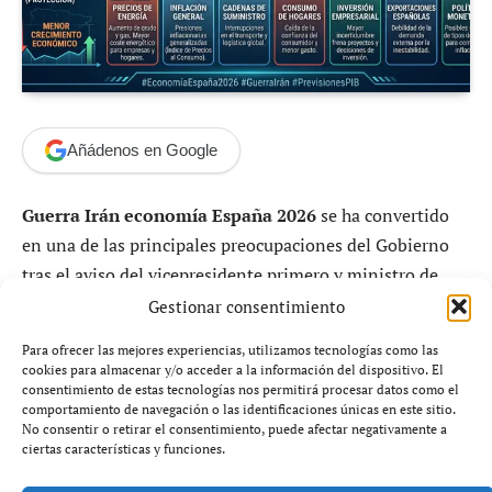
Añádenos en Google
Guerra Irán economía España 2026
se ha convertido
en una de las principales preocupaciones del Gobierno
tras el aviso del vicepresidente primero y ministro de
Economía, Carlos Cuerpo, sobre el impacto del conflicto
Gestionar consentimiento
en Oriente Medio en las previsiones macroeconómicas
Para ofrecer las mejores experiencias, utilizamos tecnologías como las
del país. Según sus estimaciones, la situación podría
cookies para almacenar y/o acceder a la información del dispositivo. El
restar entre una y cuatro décimas al crecimiento del PIB
consentimiento de estas tecnologías nos permitirá procesar datos como el
comportamiento de navegación o las identificaciones únicas en este sitio.
español este año.
No consentir o retirar el consentimiento, puede afectar negativamente a
ciertas características y funciones.
El conflicto también tendría efectos directos sobre los