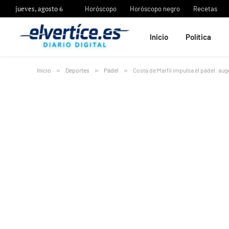
jueves, agosto 6
Horóscopo
Horóscopo negro
Recetas
Inicio
Política
Inicio
»
Deportes
»
Pádel
»
Costa de Marfil impulsa el pádel: aug