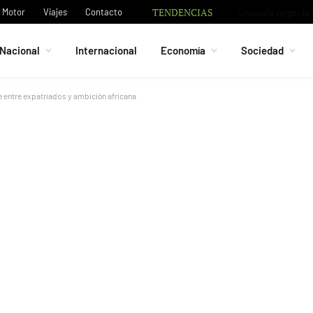
TENDENCIAS
Granada negocia c
Motor
Viajes
Contacto
Nacional
Internacional
Economía
Sociedad
e entre expatriados y ambición africana