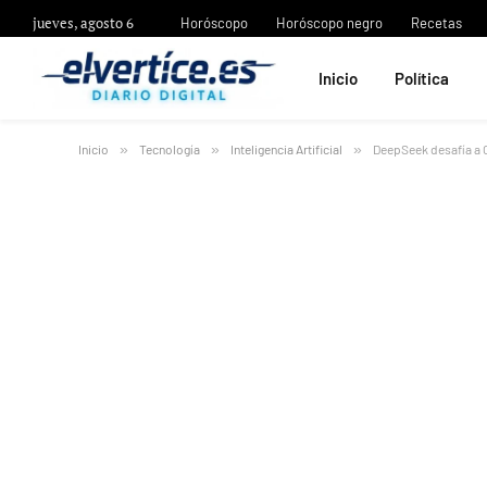
jueves, agosto 6
Horóscopo
Horóscopo negro
Recetas
Inicio
Política
Inicio
»
Tecnología
»
Inteligencia Artificial
»
DeepSeek desafía a O