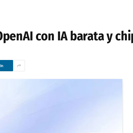
penAI con IA barata y chi
In