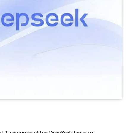
al.
La empresa china DeepSeek lanza un