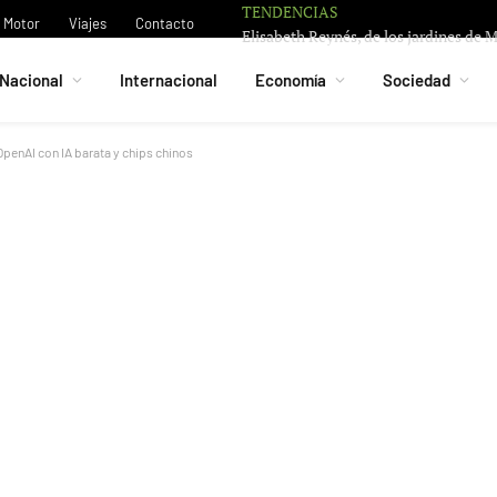
TENDENCIAS
Motor
Viajes
Contacto
Nacional
Internacional
Economía
Sociedad
penAI con IA barata y chips chinos