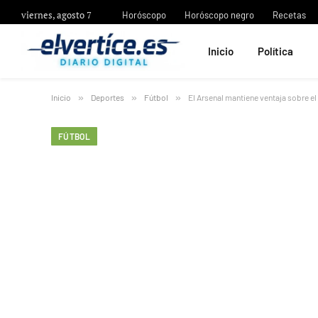
viernes, agosto 7
Horóscopo
Horóscopo negro
Recetas
Inicio
Política
Inicio
»
Deportes
»
Fútbol
»
El Arsenal mantiene ventaja sobre el
FÚTBOL