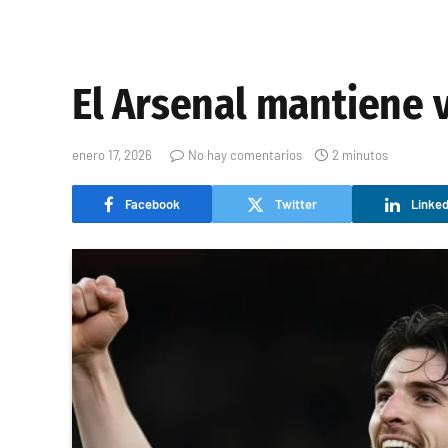
El Arsenal mantiene 
enero 17, 2026
No hay comentarios
2 minutos
Facebook
Twitter
Linked