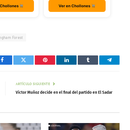
 Chollones
Ver en Chollones
ngham Forest
Facebook
Twitter
Pinterest
LinkedIn
Tumblr
Telegram
ARTÍCULO SIGUIENTE
Víctor Muñoz decide en el final del partido en El Sadar