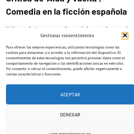
Comedia en la ficción española
‘Aída y vuelta’ es una comedia española que se basa en el
Gestionar consentimiento
universo de la popular serie ‘Aída’, continuando su
historia a través de un enfoque novedoso. La trama,
Para ofrecer las mejores experiencias, utilizamos tecnologías como las
dirigida por
Paco León
, plantea un escenario de ciencia-
cookies para almacenar y/o acceder a la información del dispositivo. El
consentimiento de estas tecnologías nos permitirá procesar datos como el
ficción en el que se explora qué sucedería si la serie
comportamiento de navegación o las identificaciones únicas en este sitio.
nunca hubiera llegado a su final.
No consentir o retirar el consentimiento, puede afectar negativamente a
ciertas características y funciones.
Los actores principales, como
Carmen Machi
,
Paco
León
y
Pepe Viyuela
, interpretan versiones de sí
ACEPTAR
mismos durante el rodaje de un nuevo capítulo de ‘Aída’.
A lo largo de la comedia, se revelan tensiones
DENEGAR
acumuladas a lo largo de los años y se reflexiona sobre la
evolución del humor en la televisión.