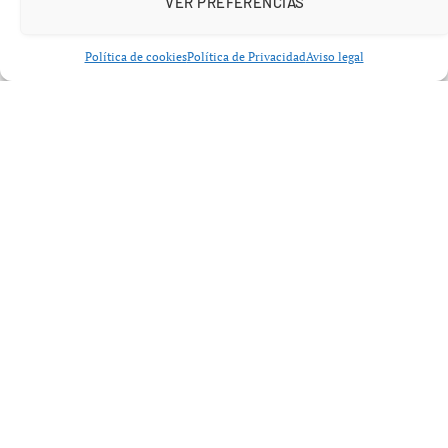
VER PREFERENCIAS
Política de cookies
Política de Privacidad
Aviso legal
La obra se desarrolla en un ambiente de enredo y
nostalgia, donde los personajes no solo enfrentan
malentendidos y reproches, sino que también se
plantean preguntas sobre su trayectoria profesional.
Finalmente, ‘Aída y vuelta’ concluye con una mezcla de
humor y crítica sobre el paso del tiempo y la naturaleza
cambiante del entretenimiento.