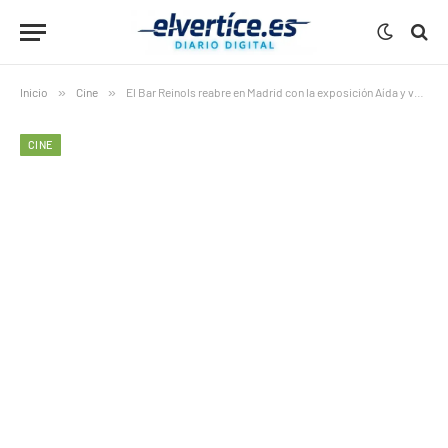
Inicio
»
Cine
»
El Bar Reinols reabre en Madrid con la exposición Aída y vuelta
CINE