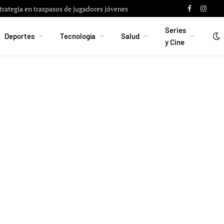
strategia en traspasos de jugadores jóvenes
Facebook
Instag
Series
Deportes
Tecnología
Salud
y Cine