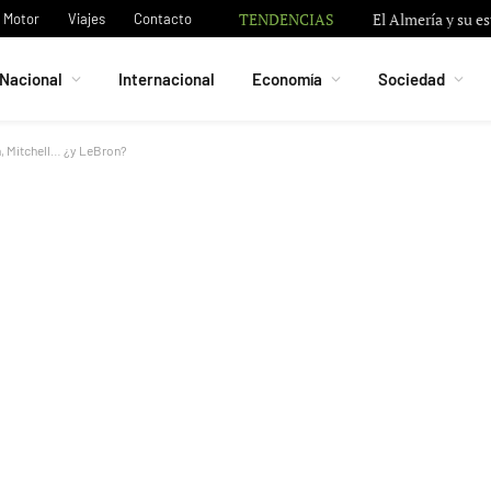
TENDENCIAS
El Almería y su e
Motor
Viajes
Contacto
Nacional
Internacional
Economía
Sociedad
n, Mitchell… ¿y LeBron?