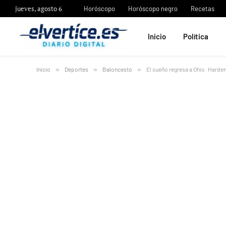
jueves, agosto 6
Horóscopo
Horóscopo negro
Recetas
Inicio
Política
Inicio
»
Deportes
»
Baloncesto
»
El sueño regresa a Ohio: Harde