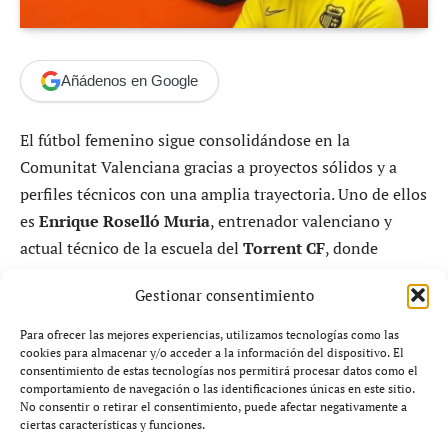
Añádenos en Google
El fútbol femenino sigue consolidándose en la
Comunitat Valenciana gracias a proyectos sólidos y a
perfiles técnicos con una amplia trayectoria. Uno de ellos
es
Enrique Roselló Muria
, entrenador valenciano y
actual técnico de la escuela del
Torrent CF
, donde
acumula más de veinte años de experiencia en los
Gestionar consentimiento
banquillos.
Para ofrecer las mejores experiencias, utilizamos tecnologías como las
Roselló cumple actualmente su
décima temporada en
cookies para almacenar y/o acceder a la información del dispositivo. El
consentimiento de estas tecnologías nos permitirá procesar datos como el
el Torrent CF
, un club en el que ha pasado por
comportamiento de navegación o las identificaciones únicas en este sitio.
prácticamente todas las categorías formativas, tanto en
No consentir o retirar el consentimiento, puede afectar negativamente a
ciertas características y funciones.
fútbol 8 como en fútbol 11. A lo largo de estos años ha