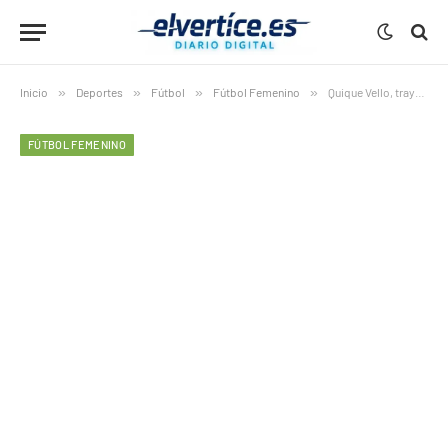
Inicio
»
Deportes
»
Fútbol
»
Fútbol Femenino
»
Quique Vello, trayectoria, compromiso y liderazgo al servicio del fútbol femenino valenciano
FÚTBOL FEMENINO