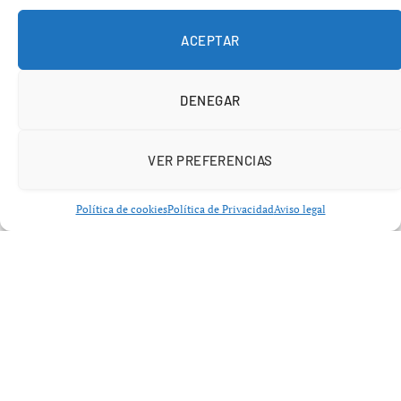
trabajado con equipos de base y categorías superiores,
convirtiéndose en una figura clave dentro de la
ACEPTAR
estructura deportiva de la entidad.
DENEGAR
VER PREFERENCIAS
Política de cookies
Política de Privacidad
Aviso legal
Un palmarés que avala su trayectoria
Los resultados deportivos respaldan su trabajo. Enrique
Roselló ha logrado
cuatro campeonatos de liga
, tres de