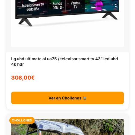
Lg uhd ultimate ai ua75 / televisor smart tv 43″ led uhd
4k hdr
308,00€
Ver en Chollones
CHOLLONES