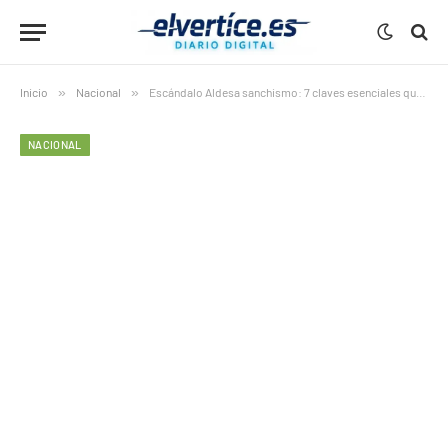
Inicio
»
Nacional
»
Escándalo Aldesa sanchismo: 7 claves esenciales que vinculan a Zapatero con la constructora
NACIONAL