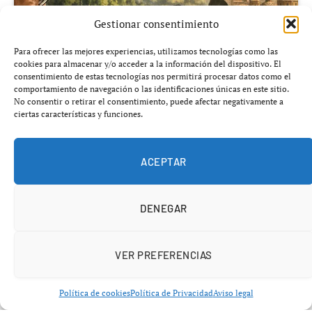
Gestionar consentimiento
Para ofrecer las mejores experiencias, utilizamos tecnologías como las
cookies para almacenar y/o acceder a la información del dispositivo. El
consentimiento de estas tecnologías nos permitirá procesar datos como el
comportamiento de navegación o las identificaciones únicas en este sitio.
No consentir o retirar el consentimiento, puede afectar negativamente a
ciertas características y funciones.
ACEPTAR
Añádenos en Google
DENEGAR
Director socialista INAGA Forestalia
vuelve a situarse
en el centro de la polémica tras salir a la luz nuevas
VER PREFERENCIAS
declaraciones que apuntan a presuntas irregularidades
en la gestión de proyectos energéticos vinculados al
Política de cookies
Política de Privacidad
Aviso legal
Grupo Forestalia. Un trabajador del Instituto Aragonés