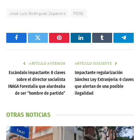
José Luis Rodríguez Zapatero
PSOE
Facebook
Twitter
Pinterest
LinkedIn
Tumblr
Telegr
ARTÍCULO ANTERIOR
ARTÍCULO SIGUIENTE
Escándalo impactante: 8 claves
Impactante regularización
sobre el director socialista
Sánchez Ley Extranjería: 6 claves
INAGA Forestalia que alardeaba
que alertan de una posible
de ser “hombre de partido”
ilegalidad
OTRAS NOTICIAS