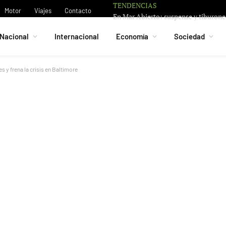
TENDENCIAS
Motor
Viajes
Contacto
Nacional
Internacional
Economía
Sociedad
 y frena la crisis en Baltimore