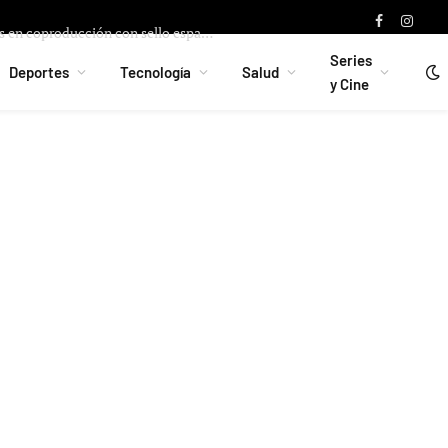
La Seguridad Social endurece el control sobre los autónomos: multas de hasta 12.000 euros por no darse de alta en el RETA
Series
Deportes
Tecnología
Salud
y Cine