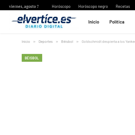
viernes, agosto 7
Horóscopo
Horóscopo negro
Recetas
Inicio
Política
Inicio
»
Deportes
»
Béisbol
»
Goldschmidt despierta a los Yankees
BÉISBOL