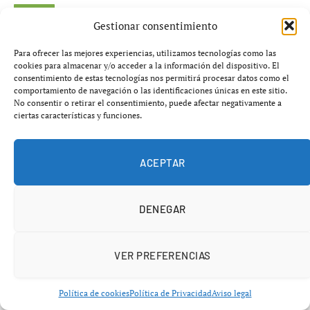
CIENCIA
Gestionar consentimiento
El mito del diluvio de Gibraltar
Para ofrecer las mejores experiencias, utilizamos tecnologías como las
se desmorona tras 50 años de
cookies para almacenar y/o acceder a la información del dispositivo. El
consentimiento de estas tecnologías nos permitirá procesar datos como el
teoría
comportamiento de navegación o las identificaciones únicas en este sitio.
No consentir o retirar el consentimiento, puede afectar negativamente a
ciertas características y funciones.
abril 24, 2026
No hay comentarios
4 minutos
ACEPTAR
DENEGAR
VER PREFERENCIAS
Política de cookies
Política de Privacidad
Aviso legal