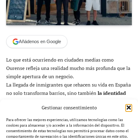
Añádenos en Google
Lo que está ocurriendo en ciudades medias como
Ourense refleja una realidad mucho más profunda que la
simple apertura de un negocio.
La llegada de inmigrantes que rehacen su vida en España
no solo transforma barrios, sino también
la identidad
gastronómica local
.
Gestionar consentimiento
Un ejemplo claro es el de un cocinero venezolano que,
Para ofrecer las mejores experiencias, utilizamos tecnologías como las
tras huir de su país, ha decidido emprender en Galicia
cookies para almacenar y/o acceder a la información del dispositivo. El
consentimiento de estas tecnologías nos permitirá procesar datos como el
con un concepto culinario que ya está generando debate.
comportamiento de navegación o las identificaciones únicas en este sitio.