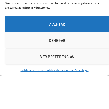
No consentir o retirar el consentimiento, puede afectar negativamente a
ciertas características y funciones.
ACEPTAR
DENEGAR
VER PREFERENCIAS
Política de cookies
Política de Privacidad
Aviso legal
De ingeniero en Venezuela a hostelero
en España
Frank Ceccato
, un profesional que abandonó su carrera