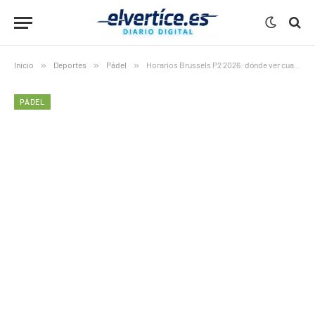
Inicio
»
Deportes
»
Pádel
»
Horarios Brussels P2 2026: dónde ver cuartos en directo
PÁDEL