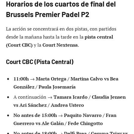
Horarios de los cuartos de final del
Brussels Premier Padel P2
La acción se concentrará en dos pistas, con partidos
desde la mañana hasta la tarde en la
pista central
(Court CBC)
y la
Court Nextensa
.
Court CBC (Pista Central)
11:00h
→
Marta Ortega / Martina Calvo vs Bea
González / Paula Josemaría
A continuación →
Tamara Icardo / Claudia Jensen
vs Ari Sánchez / Andrea Ustero
No antes de 15:00h
→
Paquito Navarro / Fran
Guerrero vs Ale Galán / Fede Chingotto
No antes de 18:00h
→
Delfi Brea / Gemma Triay vs