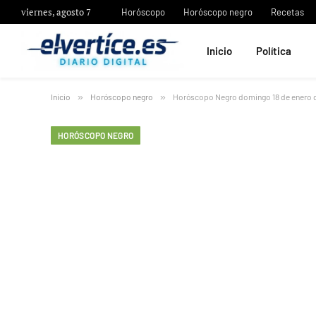
viernes, agosto 7
Horóscopo
Horóscopo negro
Recetas
Inicio
Política
Inicio
»
Horóscopo negro
»
Horóscopo Negro domingo 18 de enero 
HORÓSCOPO NEGRO