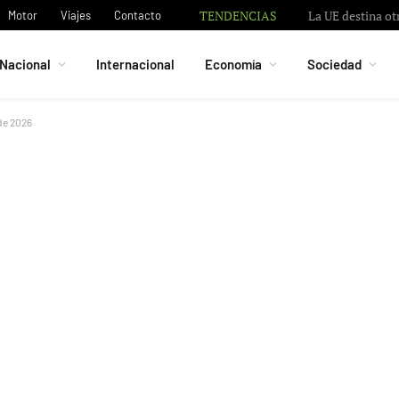
TENDENCIAS
La UE destina ot
Motor
Viajes
Contacto
Nacional
Internacional
Economía
Sociedad
de 2026