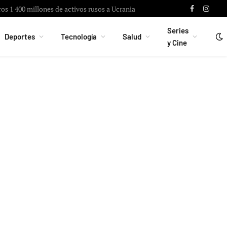
ros 1 400 millones de activos rusos a Ucrania
Facebook
Instag
Series
Deportes
Tecnología
Salud
y Cine