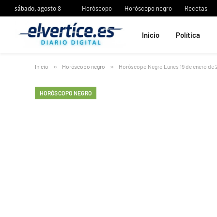
sábado, agosto 8
Horóscopo
Horóscopo negro
Recetas
Inicio
Política
Inicio
»
Horóscopo negro
»
Horóscopo Negro Lunes 19 de enero de 
HORÓSCOPO NEGRO