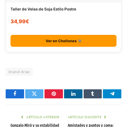
Taller de Velas de Soja Estilo Postre
34,99€
Ver en Chollones
Imanol Arias
Facebook
Twitter
Pinterest
LinkedIn
Tumblr
Telegr
ARTÍCULO ANTERIOR
ARTÍCULO SIGUIENTE
Gonzalo Miró y su estabilidad
Amistades y puntos y coma: