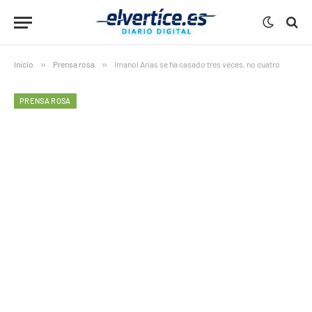
Inicio
»
Prensa rosa
»
Imanol Arias se ha casado tres veces, no cuatro
PRENSA ROSA