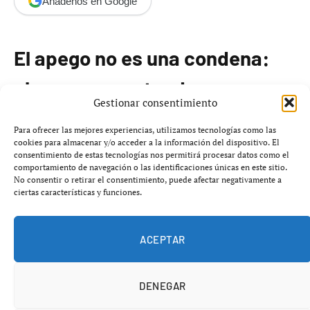
Añádenos en Google
El apego no es una condena:
claves para entender
Gestionar consentimiento
relaciones seguras
Para ofrecer las mejores experiencias, utilizamos tecnologías como las
cookies para almacenar y/o acceder a la información del dispositivo. El
consentimiento de estas tecnologías nos permitirá procesar datos como el
El
apego emocional
es un vínculo fundamental que
comportamiento de navegación o las identificaciones únicas en este sitio.
desarrollamos con personas que consideramos
No consentir o retirar el consentimiento, puede afectar negativamente a
ciertas características y funciones.
importantes en nuestra vida. Este sistema
psicológico
y
biológico
regula cómo buscamos seguridad, cómo
respondemos ante la distancia y cómo experimentamos
ACEPTAR
la intimidad.
DENEGAR
Desde la
infancia
, el apego comienza a formarse a través
de la interacción con nuestros cuidadores. Dependiendo