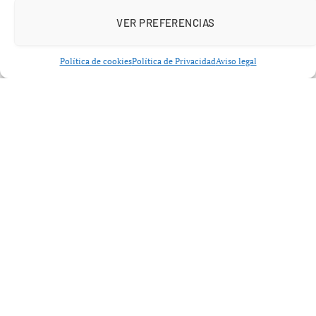
de cómo respondieron a nuestras necesidades
VER PREFERENCIAS
emocionales -si existió disponibilidad, rechazo o
incoherencia- se establece un «mapa interno» que
Política de cookies
Política de Privacidad
Aviso legal
influye en nuestras relaciones durante la
adultez
,
especialmente en las de pareja.
La
teoría del apego
, desarrollada por
John Bowlby
,