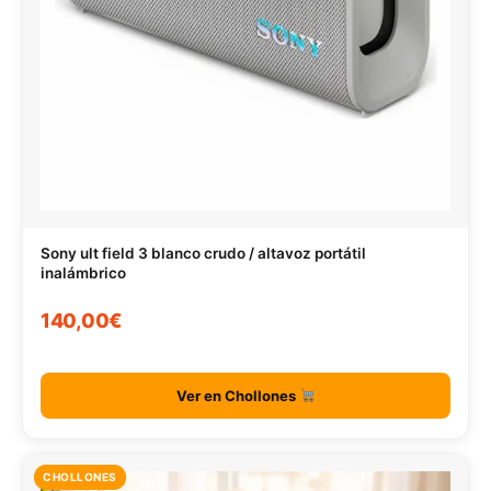
Sony ult field 3 blanco crudo / altavoz portátil
inalámbrico
140,00€
Ver en Chollones
CHOLLONES