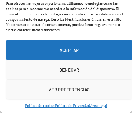
Para ofrecer las mejores experiencias, utilizamos tecnologías como las
ecológico como
O Xurés
y la
Serra do Courel
.
cookies para almacenar y/o acceder a la información del dispositivo. El
consentimiento de estas tecnologías nos permitirá procesar datos como el
comportamiento de navegación o las identificaciones únicas en este sitio.
El programa, integrado en el plan estatal
Resfire
, llega
No consentir o retirar el consentimiento, puede afectar negativamente a
en un momento clave marcado por el aumento de la
ciertas características y funciones.
virulencia de los incendios forestales
, la
transformación del medio rural y el impacto del cambio
ACEPTAR
climático en los ecosistemas españoles. Su objetivo es
claro: medir la recuperación de la biodiversidad y
mejorar la gestión futura del territorio.
DENEGAR
VER PREFERENCIAS
Política de cookies
Política de Privacidad
Aviso legal