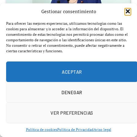
Gestionar consentimiento
Para ofrecer las mejores experiencias, utilizamos tecnologías como las
cookies para almacenar y/o acceder a la información del dispositivo. El
consentimiento de estas tecnologías nos permitirá procesar datos como el
comportamiento de navegación o las identificaciones únicas en este sitio.
No consentir o retirar el consentimiento, puede afectar negativamente a
ciertas características y funciones.
Añádenos en Google
ACEPTAR
Lo que hasta hace poco parecía ciencia ficción ahora se
presenta como solución energética global.
Japón quiere
llevar la producción de electricidad fuera de la
DENEGAR
Tierra
, pero la magnitud del proyecto ha encendido
tanto el entusiasmo como el escepticismo internacional.
VER PREFERENCIAS
La propuesta, conocida como
“Luna Ring”
, plantea
Política de cookies
Política de Privacidad
Aviso legal
construir un
anillo de 11 000 kilómetros de paneles