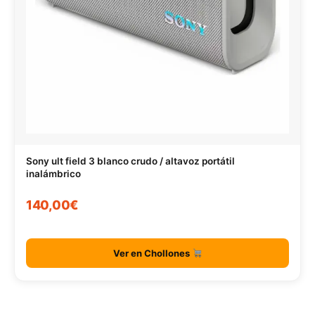
Sony ult field 3 blanco crudo / altavoz portátil
inalámbrico
140,00€
Ver en Chollones