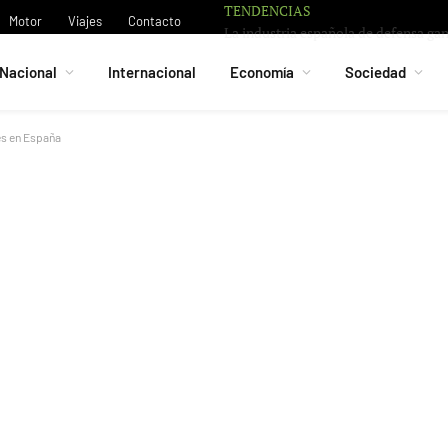
TENDENCIAS
La UE destina ot
Motor
Viajes
Contacto
Nacional
Internacional
Economía
Sociedad
es en España