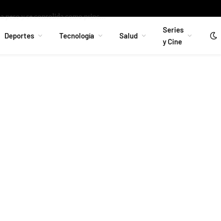
ros 1 400 millones de activos rusos a Ucrania
Facebook
Instag
Series
Deportes
Tecnología
Salud
y Cine