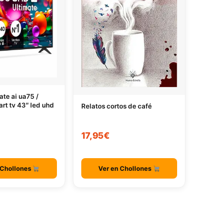
ate ai ua75 /
art tv 43″ led uhd
Relatos cortos de café
17,95€
 Chollones
Ver en Chollones