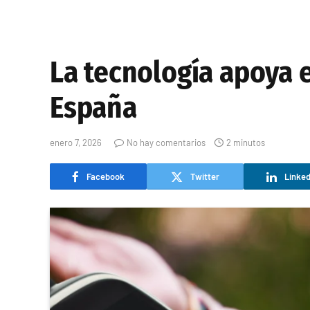
La tecnología apoya 
España
enero 7, 2026
No hay comentarios
2 minutos
Facebook
Twitter
Linked