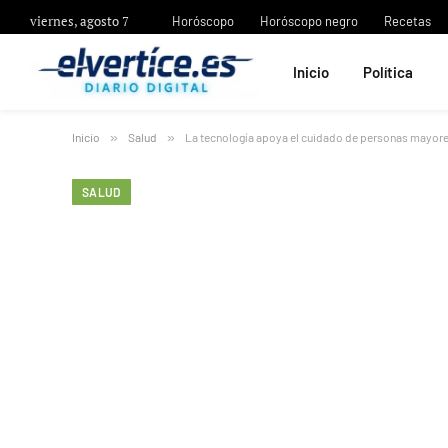
viernes, agosto 7
Horóscopo
Horóscopo negro
Recetas
Inicio
Política
Inicio
»
Salud
»
La tecnología apoya el cuidado de personas mayor
SALUD