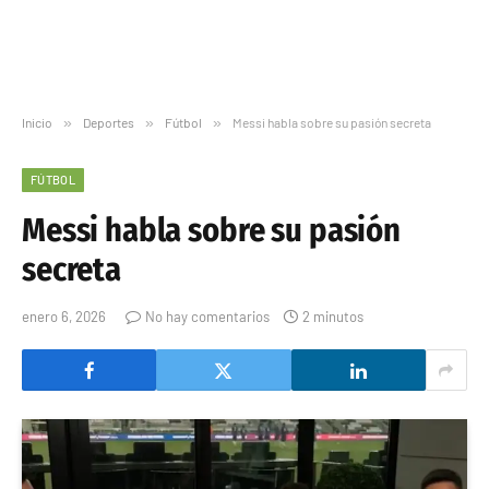
Inicio
»
Deportes
»
Fútbol
»
Messi habla sobre su pasión secreta
FÚTBOL
Messi habla sobre su pasión
secreta
enero 6, 2026
No hay comentarios
2 minutos