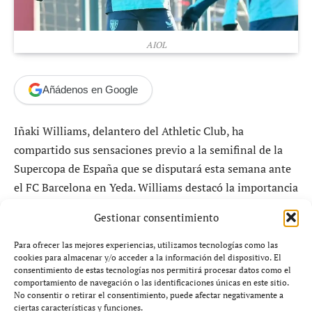
AIOL
Añádenos en Google
Iñaki Williams, delantero del Athletic Club, ha
compartido sus sensaciones previo a la semifinal de la
Supercopa de España que se disputará esta semana ante
el FC Barcelona en Yeda. Williams destacó la importancia
de competir por un título y expresó su deseo de
Gestionar consentimiento
representar al club en este desafío.
Al ser cuestionado sobre el ambiente en el equipo, el
Para ofrecer las mejores experiencias, utilizamos tecnologías como las
cookies para almacenar y/o acceder a la información del dispositivo. El
jugador manifestó su motivación y confianza: «Venimos
consentimiento de estas tecnologías nos permitirá procesar datos como el
a por ello. Ya lo conseguimos una vez y vamos a intentar
comportamiento de navegación o las identificaciones únicas en este sitio.
No consentir o retirar el consentimiento, puede afectar negativamente a
empezar bien 2026, que la gente se sienta identificada.
ciertas características y funciones.