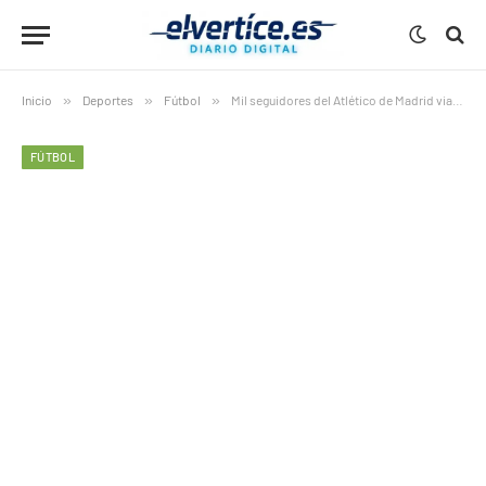
Inicio
»
Deportes
»
Fútbol
»
Mil seguidores del Atlético de Madrid viajarán a Estambul
FÚTBOL