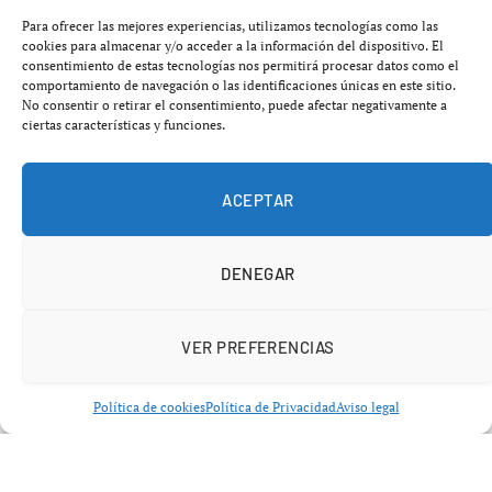
El regreso más esperado del Barça
Para ofrecer las mejores experiencias, utilizamos tecnologías como las
femenino
cookies para almacenar y/o acceder a la información del dispositivo. El
consentimiento de estas tecnologías nos permitirá procesar datos como el
comportamiento de navegación o las identificaciones únicas en este sitio.
La victoria del
FC Barcelona Femení
ante el Alhama (0-
No consentir o retirar el consentimiento, puede afectar negativamente a
ciertas características y funciones.
2) dejó una noticia que va más allá de los tres puntos: el
regreso de Patri Guijarro
a la competición
95 días
después
de su lesión.
ACEPTAR
DENEGAR
VER PREFERENCIAS
Política de cookies
Política de Privacidad
Aviso legal