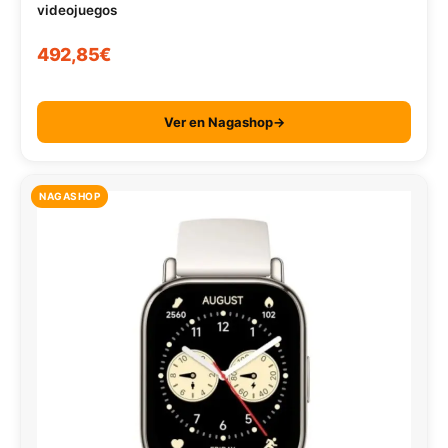
videojuegos
492,85€
Ver en Nagashop→
NAGASHOP