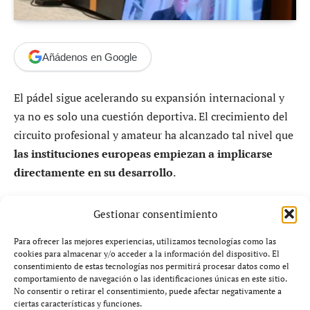
Añádenos en Google
El pádel sigue acelerando su expansión internacional y
ya no es solo una cuestión deportiva. El crecimiento del
circuito profesional y amateur ha alcanzado tal nivel que
las instituciones europeas empiezan a implicarse
directamente en su desarrollo
.
Este miércoles, el deporte ha sido protagonista en el
Gestionar consentimiento
Parlamento Europeo en Bruselas
, en una mesa
Para ofrecer las mejores experiencias, utilizamos tecnologías como las
redonda que marca un nuevo paso en su camino hacia el
cookies para almacenar y/o acceder a la información del dispositivo. El
reconocimiento global, a apenas cuatro meses de su
consentimiento de estas tecnologías nos permitirá procesar datos como el
comportamiento de navegación o las identificaciones únicas en este sitio.
debut en los
Juegos del Mediterráneo Taranto 2026
.
No consentir o retirar el consentimiento, puede afectar negativamente a
ciertas características y funciones.