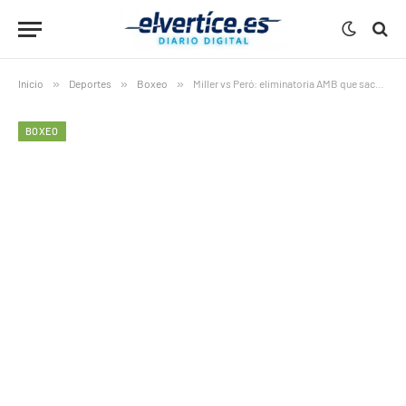
Inicio
»
Deportes
»
Boxeo
»
Miller vs Peró: eliminatoria AMB que sacude los pesos pesados
BOXEO