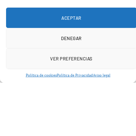
ACEPTAR
DENEGAR
VER PREFERENCIAS
Política de cookies
Política de Privacidad
Aviso legal
Bruselas acoge el debate sobre el
futuro del pádel en Europa
Bajo el título
“Hacia los Juegos del Mediterráneo y
más allá – El desarrollo del Pádel en Europa”
, la