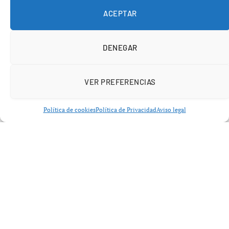
ACEPTAR
DENEGAR
VER PREFERENCIAS
Política de cookies
Política de Privacidad
Aviso legal
Buque eléctrico China 19 MWh 2026:
un gigante sin emisiones
El corazón del
buque eléctrico China 19 MWh 2026
es
su sistema de propulsión totalmente eléctrico basado en