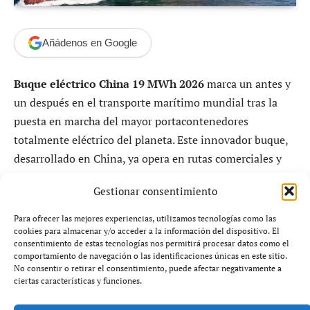
Añádenos en Google
Buque eléctrico China 19 MWh 2026
marca un antes y
un después en el transporte marítimo mundial tras la
puesta en marcha del mayor portacontenedores
totalmente eléctrico del planeta. Este innovador buque,
desarrollado en China, ya opera en rutas comerciales y
promete transformar la logística global con cero
Gestionar consentimiento
emisiones directas y una capacidad sin precedentes para
su categoría.
Para ofrecer las mejores experiencias, utilizamos tecnologías como las
cookies para almacenar y/o acceder a la información del dispositivo. El
consentimiento de estas tecnologías nos permitirá procesar datos como el
El avance del
buque eléctrico China 19 MWh 2026
comportamiento de navegación o las identificaciones únicas en este sitio.
supone un hito tecnológico y ambiental, al combinar
No consentir o retirar el consentimiento, puede afectar negativamente a
ciertas características y funciones.
energía eléctrica, inteligencia artificial y eficiencia
operativa en un solo sistema marítimo.