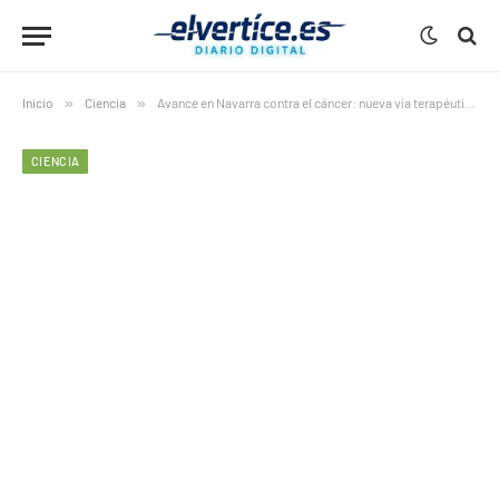
Inicio
»
Ciencia
»
Avance en Navarra contra el cáncer: nueva vía terapéutica prometedora
CIENCIA