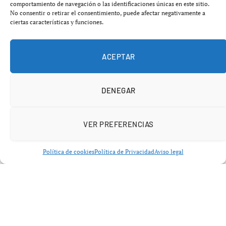
comportamiento de navegación o las identificaciones únicas en este sitio.
No consentir o retirar el consentimiento, puede afectar negativamente a
ciertas características y funciones.
ACEPTAR
DENEGAR
VER PREFERENCIAS
ECONOMÍA
Política de cookies
Política de Privacidad
Aviso legal
Hacienda peritos
independientes inmuebles: 5
claves esenciales del cambio
que facilitará aplazar deudas