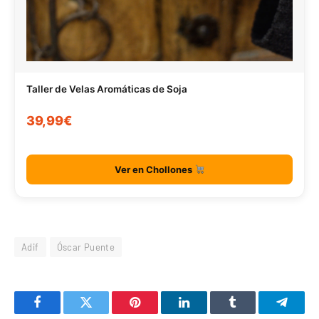
Taller de Velas Aromáticas de Soja
39,99€
Ver en Chollones
Adif
Óscar Puente
Facebook
Twitter
Pinterest
LinkedIn
Tumblr
Telegr