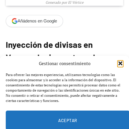
Generado por El Vértice
Añádenos en Google
Inyección de divisas en
Venezuela: impacto en las
Gestionar consentimiento
criptomonedas
Para ofrecer las mejores experiencias, utilizamos tecnologías como las
cookies para almacenar y/o acceder a la información del dispositivo. El
consentimiento de estas tecnologías nos permitirá procesar datos como el
La economía venezolana inicia una nueva fase en su
comportamiento de navegación o las identificaciones únicas en este sitio.
dinámica cambiaria, marcada por la inyección de
300
No consentir o retirar el consentimiento, puede afectar negativamente a
ciertas características y funciones.
millones de dólares
, provenientes de ingresos
petroleros, en el sistema financiero. Esta medida fue
anunciada por el gobierno de Venezuela la semana
ACEPTAR
pasada, y se destinará a bancos locales para el pago de