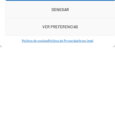
insumos y a personas naturales mediante intervenciones
DENEGAR
cambiarias.
El objetivo, según la mandataria encargada,
Delcy
VER PREFERENCIAS
Rodríguez
, es consolidar y estabilizar el mercado
cambiario y proteger el ingreso y el poder adquisitivo de
Política de cookies
Política de Privacidad
Aviso legal
los venezolanos. Esta decisión es relevante pues se
produce en un contexto donde, en meses recientes, las
criptomonedas habían adquirido un papel significativo
en la economía del país.