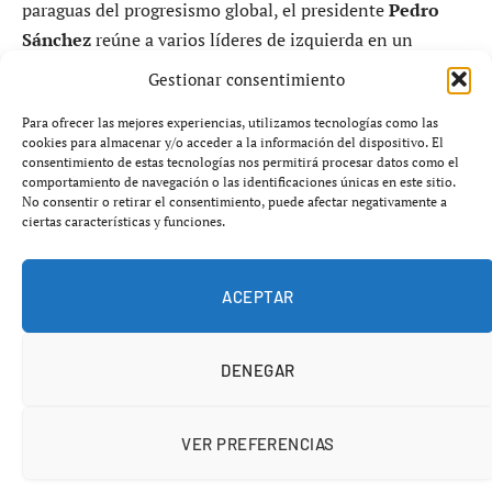
paraguas del progresismo global, el presidente
Pedro
Sánchez
reúne a varios líderes de izquierda en un
contexto marcado por la tensión geopolítica y el debate
Gestionar consentimiento
sobre el futuro del orden mundial.
Para ofrecer las mejores experiencias, utilizamos tecnologías como las
cookies para almacenar y/o acceder a la información del dispositivo. El
consentimiento de estas tecnologías nos permitirá procesar datos como el
comportamiento de navegación o las identificaciones únicas en este sitio.
No consentir o retirar el consentimiento, puede afectar negativamente a
ciertas características y funciones.
Una cumbre con líderes clave del
bloque progresista
ACEPTAR
El encuentro principal es la
VI Reunión en Defensa de
la Democracia
, donde participan:
DENEGAR
VER PREFERENCIAS