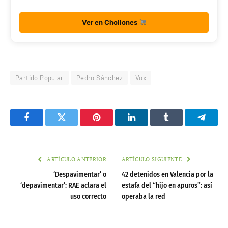
Ver en Chollones
Partido Popular
Pedro Sánchez
Vox
Facebook
Twitter
Pinterest
LinkedIn
Tumblr
Telegr
ARTÍCULO ANTERIOR
ARTÍCULO SIGUIENTE
‘Despavimentar’ o
42 detenidos en Valencia por la
‘depavimentar’: RAE aclara el
estafa del “hijo en apuros”: así
uso correcto
operaba la red