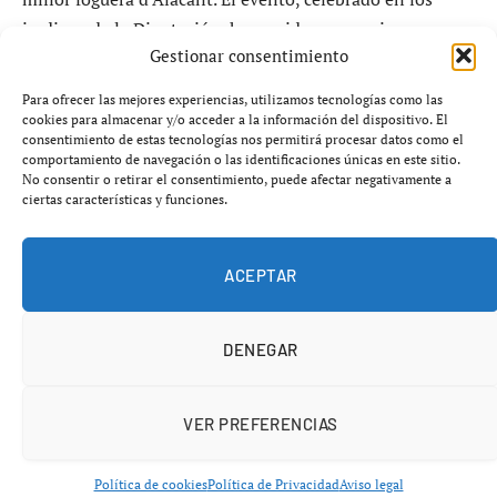
jardines de la Diputación, ha servido como primer gran
Gestionar consentimiento
escaparate de unas obras que transformarán la ciudad en
un museo efímero al aire libre durante las fiestas de
Para ofrecer las mejores experiencias, utilizamos tecnologías como las
junio.
cookies para almacenar y/o acceder a la información del dispositivo. El
consentimiento de estas tecnologías nos permitirá procesar datos como el
comportamiento de navegación o las identificaciones únicas en este sitio.
La edición de las
Hogueras Especiales de Alicante
No consentir o retirar el consentimiento, puede afectar negativamente a
ciertas características y funciones.
2026
reúne a las principales comisiones del circuito
especial, junto a dos recién ascendidas, en una
competición que combina arte, sátira, innovación y
ACEPTAR
tradición festiva.
DENEGAR
VER PREFERENCIAS
Política de cookies
Política de Privacidad
Aviso legal