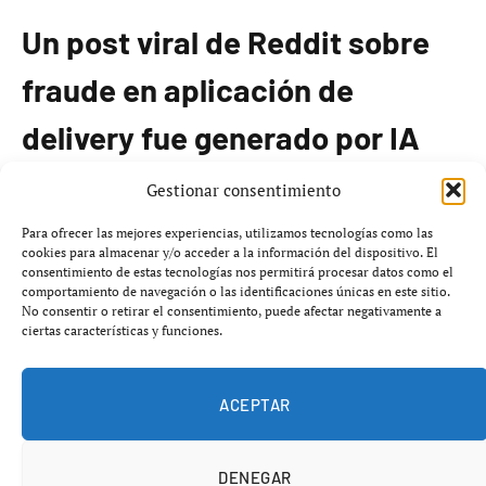
Un post viral de Reddit sobre
fraude en aplicación de
delivery fue generado por IA
Gestionar consentimiento
Un usuario de Reddit que se presentó como un
denunciante de una aplicación de entrega de comida ha
Para ofrecer las mejores experiencias, utilizamos tecnologías como las
cookies para almacenar y/o acceder a la información del dispositivo. El
sido desmentido. Este usuario creó un post viral en el
consentimiento de estas tecnologías nos permitirá procesar datos como el
que alegaba que la empresa para la que trabajaba estaba
comportamiento de navegación o las identificaciones únicas en este sitio.
No consentir o retirar el consentimiento, puede afectar negativamente a
explotando a sus conductores y usuarios.
ciertas características y funciones.
El supuesto denunciante afirmaba que estaba ebrio y
utilizando el wifi público de una biblioteca para detallar
ACEPTAR
cómo la empresa aprovechaba lagunas legales para robar
propinas y salarios a sus conductores. Aunque sus
DENEGAR