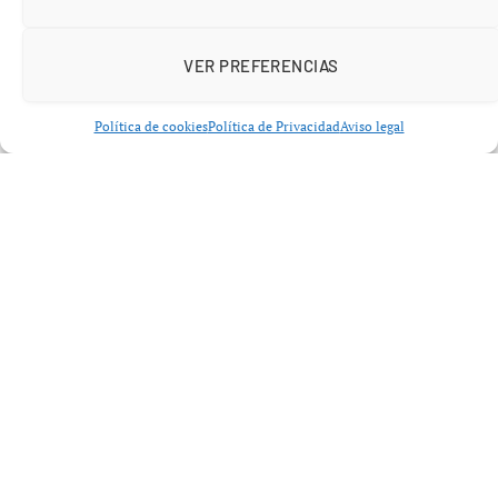
afirmaciones parecían plausibles, este relato era falso.
VER PREFERENCIAS
Política de cookies
Política de Privacidad
Aviso legal
A pesar de que se ha comprobado que DoorDash fue
demandada por comúnmente robar propinas a sus
conductores, resultando en un acuerdo de
16,75
millones de dólares
, en este caso el autor del post
inventó su historia. Este post logró más de
87 000 votos
positivos
y fue compartido en otras plataformas, como