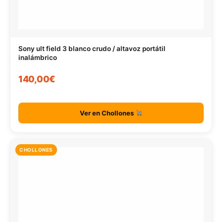
Sony ult field 3 blanco crudo / altavoz portátil
inalámbrico
140,00€
Ver en Chollones
CHOLLONES