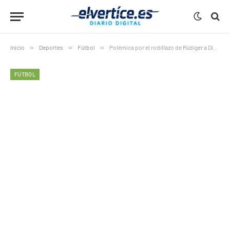
Inicio
»
Deportes
»
Fútbol
»
Polémica por el rodillazo de Rüdiger a Diego Rico: Castaño habla de agresión múltiple
FÚTBOL