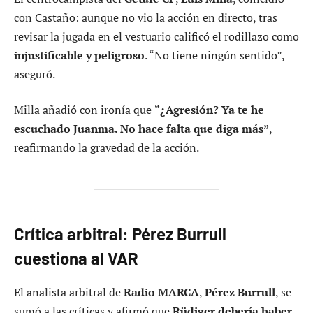
con Castaño: aunque no vio la acción en directo, tras
revisar la jugada en el vestuario calificó el rodillazo como
injustificable y peligroso
. “No tiene ningún sentido”,
aseguró.
Milla añadió con ironía que
“¿Agresión? Ya te he
escuchado Juanma. No hace falta que diga más”
,
reafirmando la gravedad de la acción.
Crítica arbitral: Pérez Burrull
cuestiona al VAR
El analista arbitral de
Radio MARCA
,
Pérez Burrull
, se
sumó a las críticas y afirmó que
Rüdiger debería haber