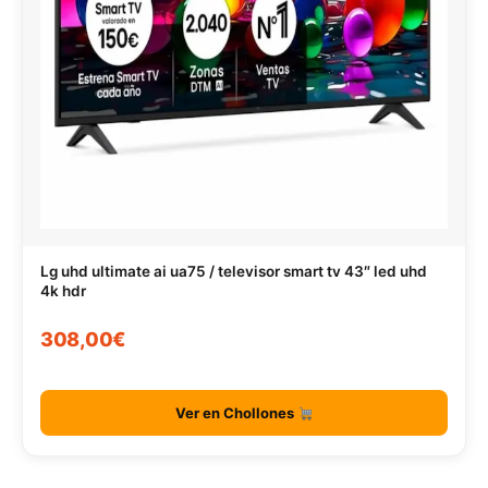
Lg uhd ultimate ai ua75 / televisor smart tv 43″ led uhd
4k hdr
308,00€
Ver en Chollones