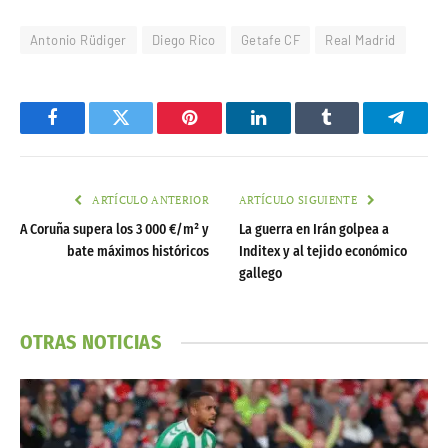
Antonio Rüdiger
Diego Rico
Getafe CF
Real Madrid
Facebook
Twitter
Pinterest
LinkedIn
Tumblr
Telegr
ARTÍCULO ANTERIOR
ARTÍCULO SIGUIENTE
A Coruña supera los 3 000 €/m² y
La guerra en Irán golpea a
bate máximos históricos
Inditex y al tejido económico
gallego
OTRAS NOTICIAS