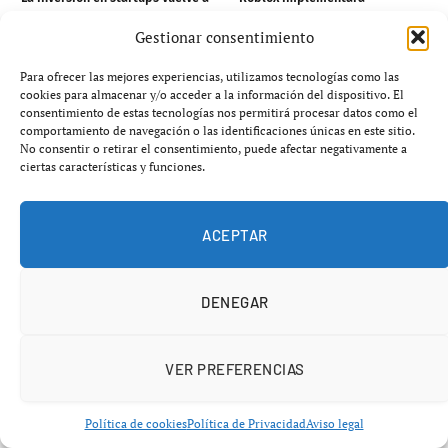
crecer en España, pero se
verificación de edad para
Gestionar consentimiento
concentra en las grandes rondas
acceso al chat
Para ofrecer las mejores experiencias, utilizamos tecnologías como las
cookies para almacenar y/o acceder a la información del dispositivo. El
OTRAS NOTICIAS
consentimiento de estas tecnologías nos permitirá procesar datos como el
comportamiento de navegación o las identificaciones únicas en este sitio.
No consentir o retirar el consentimiento, puede afectar negativamente a
ciertas características y funciones.
ACEPTAR
DENEGAR
VER PREFERENCIAS
Naïve recauda 28,5 M$ para automatizar la gestión
Política de cookies
Política de Privacidad
Aviso legal
empresarial con IA