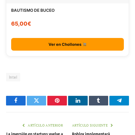
BAUTISMO DE BUCEO
65,00€
Ver en Chollones
Intel
Facebook
Twitter
Pinterest
LinkedIn
Tumblr
Telegr
ARTÍCULO ANTERIOR
ARTÍCULO SIGUIENTE
La inversión en startups vuelve a
Roblox implementará