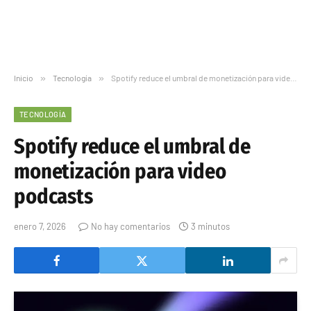
Inicio
»
Tecnología
»
Spotify reduce el umbral de monetización para video podcasts
TECNOLOGÍA
Spotify reduce el umbral de
monetización para video
podcasts
enero 7, 2026
No hay comentarios
3 minutos