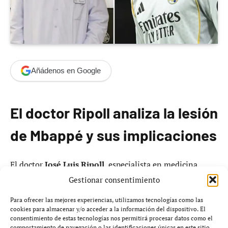
Añádenos en Google
El doctor Ripoll analiza la lesión
de Mbappé y sus implicaciones
El doctor
José Luis Ripoll
, especialista en medicina
deportiva, ha abordado la reciente lesión del jugador
Gestionar consentimiento
Kylian Mbappé
, que ha suscitado preocupación en torno
Para ofrecer las mejores experiencias, utilizamos tecnologías como las
a su futuro inmediato en el fútbol.
cookies para almacenar y/o acceder a la información del dispositivo. El
consentimiento de estas tecnologías nos permitirá procesar datos como el
comportamiento de navegación o las identificaciones únicas en este sitio.