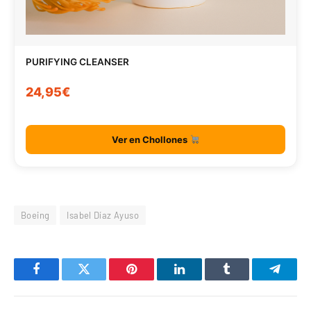
PURIFYING CLEANSER
24,95€
Ver en Chollones
Boeing
Isabel Díaz Ayuso
Facebook
Twitter
Pinterest
LinkedIn
Tumblr
Telegr