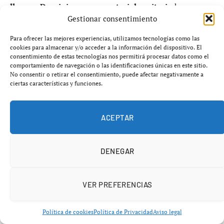
llame a Dominicana por material sanitario
ha
Gestionar consentimiento
generado un fuerte impacto político. Diferentes partidos
de la oposición han solicitado explicaciones sobre el
Para ofrecer las mejores experiencias, utilizamos tecnologías como las
papel de los intermediarios en la gestión de contratos
cookies para almacenar y/o acceder a la información del dispositivo. El
consentimiento de estas tecnologías nos permitirá procesar datos como el
durante la pandemia.
comportamiento de navegación o las identificaciones únicas en este sitio.
No consentir o retirar el consentimiento, puede afectar negativamente a
ciertas características y funciones.
Por su parte, fuentes cercanas al entorno de los
implicados han defendido que las comunicaciones deben
contextualizarse en un momento de urgencia extrema,
ACEPTAR
cuando la escasez de material sanitario obligaba a buscar
proveedores en distintos países.
DENEGAR
Aun así, la investigación continúa abierta y se analizan
posibles responsabilidades administrativas o penales
VER PREFERENCIAS
derivadas de estas gestiones.
Política de cookies
Política de Privacidad
Aviso legal
El impacto en la contratación pública