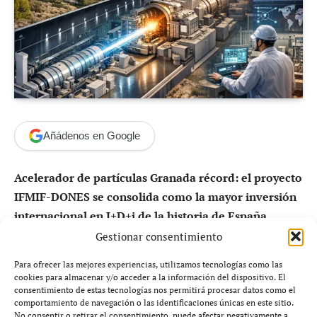
Añádenos en Google
Acelerador de partículas Granada récord: el proyecto
IFMIF-DONES se consolida como la mayor inversión
internacional en I+D+i de la historia de España,
marcando un hito científico sin precedentes.
Gestionar consentimiento
Para ofrecer las mejores experiencias, utilizamos tecnologías como las
El proyecto del
acelerador de partículas Granada
cookies para almacenar y/o acceder a la información del dispositivo. El
récord
ha alcanzado un punto decisivo tras cumplirse un
consentimiento de estas tecnologías nos permitirá procesar datos como el
comportamiento de navegación o las identificaciones únicas en este sitio.
año de la firma del memorándum entre España y Japón,
No consentir o retirar el consentimiento, puede afectar negativamente a