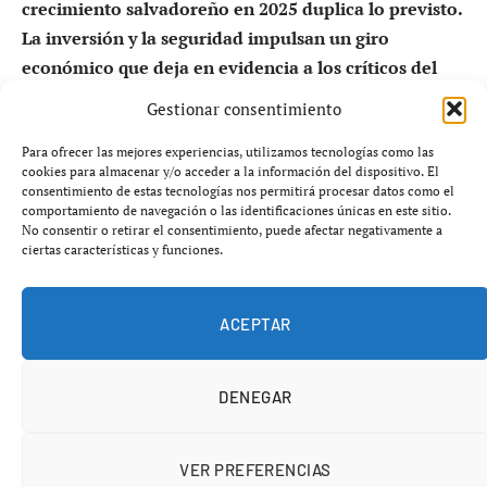
crecimiento salvadoreño en 2025 duplica lo previsto.
La inversión y la seguridad impulsan un giro
económico que deja en evidencia a los críticos del
modelo Bukele.
Gestionar consentimiento
URL sugerida:
/el-salvador-bukele-crecimiento-
Para ofrecer las mejores experiencias, utilizamos tecnologías como las
cookies para almacenar y/o acceder a la información del dispositivo. El
economico-4-fmi
consentimiento de estas tecnologías nos permitirá procesar datos como el
comportamiento de navegación o las identificaciones únicas en este sitio.
No consentir o retirar el consentimiento, puede afectar negativamente a
ciertas características y funciones.
ACEPTAR
DENEGAR
El FMI rectifica: crecimiento muy por
encima de lo esperado
VER PREFERENCIAS