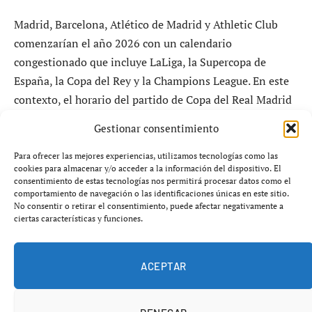
Madrid, Barcelona, Atlético de Madrid y Athletic Club
comenzarían el año 2026 con un calendario
congestionado que incluye LaLiga, la Supercopa de
España, la Copa del Rey y la Champions League. En este
contexto, el horario del partido de Copa del Real Madrid
se encuentra en conflicto, dado que depende de si el
Gestionar consentimiento
equipo blanco alcanza la final de la Supercopa,
programada para el 11 de enero en Yeda a las 20:00 (hora
Para ofrecer las mejores experiencias, utilizamos tecnologías como las
cookies para almacenar y/o acceder a la información del dispositivo. El
española). Además, el Madrid debe enfrentar a Levante
consentimiento de estas tecnologías nos permitirá procesar datos como el
en LaLiga el sábado 17 a las 14:00.
comportamiento de navegación o las identificaciones únicas en este sitio.
No consentir o retirar el consentimiento, puede afectar negativamente a
ciertas características y funciones.
El desafío radica en la necesidad de programar el
encuentro de los octavos de final de la Copa entre el 13 y
ACEPTAR
el 15 de enero, sin que ocurra un choque con los otros
compromisos. La medida más viable sería desplazar la
hora del partido contra Levante, dado que no puede