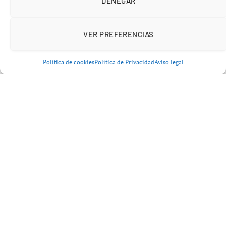
DENEGAR
cambiarse de día, ya que el mismo Madrid jugará contra
el Mónaco en Champions el martes 20 a las 21:00.
VER PREFERENCIAS
Política de cookies
Política de Privacidad
Aviso legal
A diferencia del Real Madrid, Barcelona, Atlético de
Madrid y Athletic Club no enfrentan el mismo problema
estructural de horarios. Sus respectivos partidos de
Champions se llevan a cabo el miércoles, lo que les