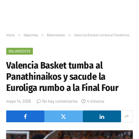
Inicio
»
Deportes
»
Baloncesto
»
Valencia Basket tumba al Panathinaikos y sacude la Euroliga rumbo a la Final Four
BALONCESTO
Valencia Basket tumba al
Panathinaikos y sacude la
Euroliga rumbo a la Final Four
mayo 14, 2026
No hay comentarios
4 minutos