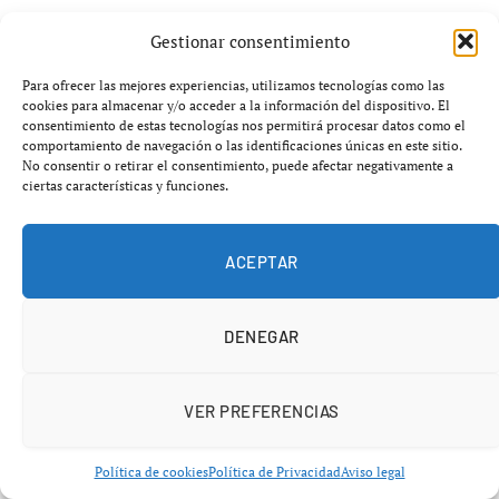
El origen del conflicto se remonta a los pagos del FC
Gestionar consentimiento
Barcelona a
José María Enríquez Negreira
,
Para ofrecer las mejores experiencias, utilizamos tecnologías como las
exvicepresidente del Comité Técnico de Árbitros,
cookies para almacenar y/o acceder a la información del dispositivo. El
consentimiento de estas tecnologías nos permitirá procesar datos como el
durante un periodo prolongado de aproximadamente
17
comportamiento de navegación o las identificaciones únicas en este sitio.
años
, con cantidades que superarían los
8,4 millones de
No consentir o retirar el consentimiento, puede afectar negativamente a
ciertas características y funciones.
euros
.
Para el Real Madrid, este asunto no solo tiene
ACEPTAR
implicaciones judiciales, sino también un impacto
directo en la integridad de las competiciones.
DENEGAR
Florentino ha insistido en que no entiende la falta de
resolución del caso en el ámbito nacional tras varios
VER PREFERENCIAS
años de investigación.
Política de cookies
Política de Privacidad
Aviso legal
La UEFA, clave en el posible castigo