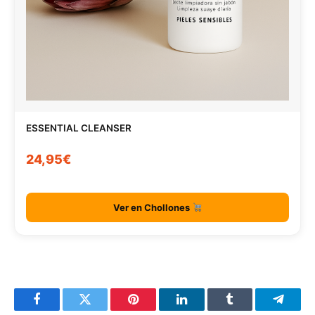
ESSENTIAL CLEANSER
24,95€
Ver en Chollones
Facebook
Twitter
Pinterest
LinkedIn
Tumblr
Telegr