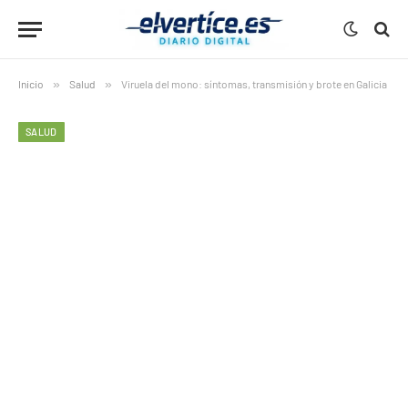
Inicio
»
Salud
»
Viruela del mono: síntomas, transmisión y brote en Galicia
SALUD