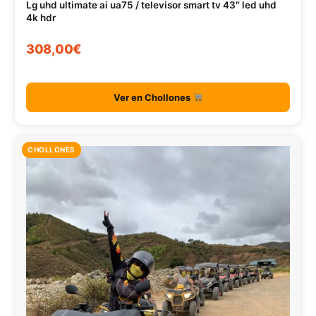
Lg uhd ultimate ai ua75 / televisor smart tv 43″ led uhd
4k hdr
308,00€
Ver en Chollones
CHOLLONES