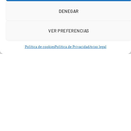
del cuerpo se localiza en el cerebro, donde desempeña
DENEGAR
un papel vital en la estructura de las membranas
celulares y en la transmisión de señales neuronales. De
acuerdo con expertos, la adecuada regulación de los
VER PREFERENCIAS
niveles de colesterol puede favorecer la función cognitiva
y ayudar a prevenir déficits relacionados con la memoria
Política de cookies
Política de Privacidad
Aviso legal
y la concentración.
Es importante destacar que hay dos tipos de colesterol:
el
colesterol HDL
(bueno) y el
colesterol LDL
(malo).
Ambos son necesarios para el funcionamiento óptimo