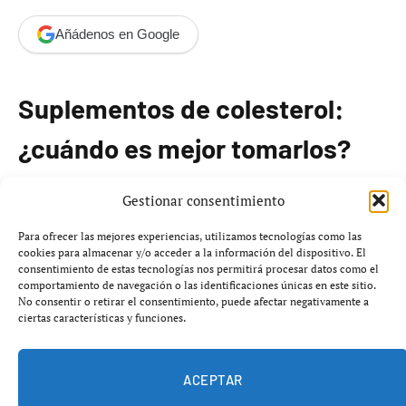
Añádenos en Google
Suplementos de colesterol:
¿cuándo es mejor tomarlos?
El
colesterol
es una sustancia fatiga vital para el
Gestionar consentimiento
organismo, ya que no solo está implicado en la salud
Para ofrecer las mejores experiencias, utilizamos tecnologías como las
cardiovascular, sino que también es crucial para la
cookies para almacenar y/o acceder a la información del dispositivo. El
consentimiento de estas tecnologías nos permitirá procesar datos como el
función cerebral y la producción de energía celular.
comportamiento de navegación o las identificaciones únicas en este sitio.
Mantener los niveles de colesterol dentro de los valores
No consentir o retirar el consentimiento, puede afectar negativamente a
ciertas características y funciones.
fisiológicos aceptables es fundamental para prevenir
posibles alteraciones cognitivas.
ACEPTAR
Se estima que aproximadamente el
40%
del colesterol