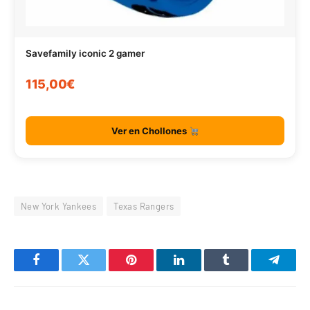
Savefamily iconic 2 gamer
115,00€
Ver en Chollones
New York Yankees
Texas Rangers
Facebook
Twitter
Pinterest
LinkedIn
Tumblr
Telegr