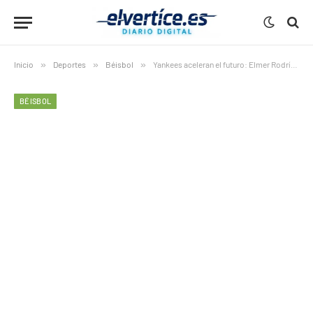
Inicio
»
Deportes
»
Béisbol
»
Yankees aceleran el futuro: Elmer Rodríguez debutará en MLB ante Rangers
BÉISBOL