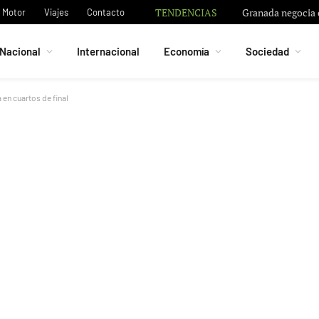
TENDENCIAS
Naïve recauda 28,
Motor
Viajes
Contacto
Nacional
Internacional
Economía
Sociedad
 en cuartos de final