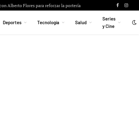
5 M$ para automatizar la gestión empresarial con IA
Facebook
Instag
Series
Deportes
Tecnología
Salud
y Cine