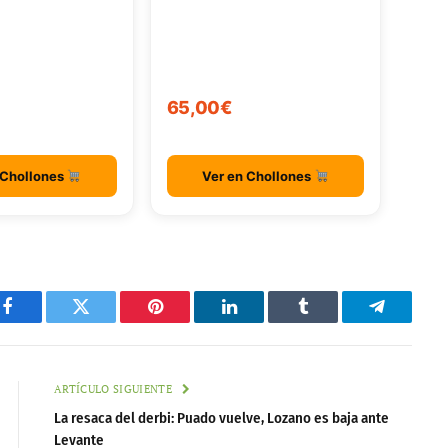
65,00€
 Chollones
Ver en Chollones
Facebook
Twitter
Pinterest
LinkedIn
Tumblr
Telegram
ARTÍCULO SIGUIENTE
La resaca del derbi: Puado vuelve, Lozano es baja ante
Levante