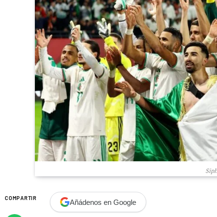
Siph
COMPARTIR
Añádenos en Google