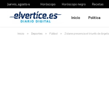
jueves, agosto 6
Horóscopo
Horóscopo negro
Recetas
Inicio
Política
Inicio
»
Deportes
»
Fútbol
»
Zidane presencia el triunfo de Argelia