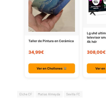
Lg uhd ultim
televisor sm
Taller de Pintura en Cerámica
4k hdr
34,99€
308,00€
Ver en Chollones
Ver en
Elche CF
Matías Almeyda
Sevilla FC