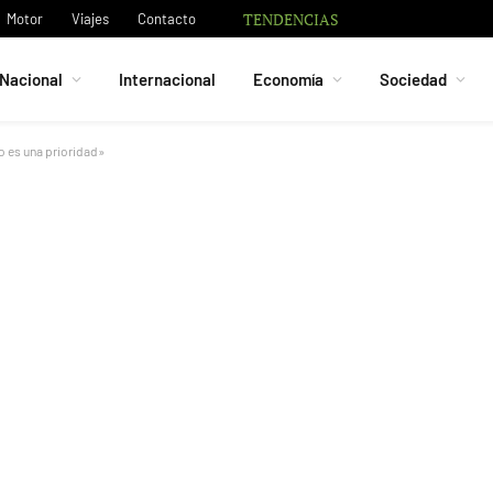
TENDENCIAS
Bruno Guimarães 
Motor
Viajes
Contacto
Nacional
Internacional
Economía
Sociedad
o es una prioridad»