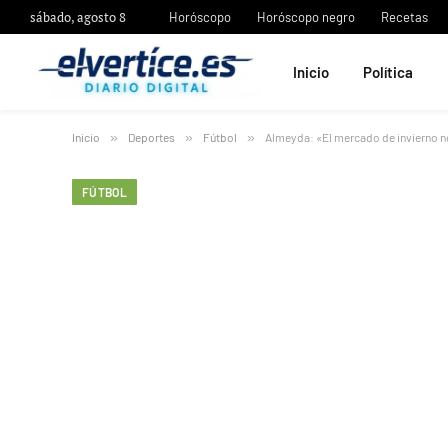
sábado, agosto 8
Horóscopo
Horóscopo negro
Recetas
Inicio
Política
Inicio
»
Deportes
»
Fútbol
»
Almeyda: «El mercado de invierno n
FÚTBOL