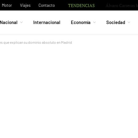
TENDENCIAS
Bruno Guimarães 
Motor
Viajes
Contacto
Nacional
Internacional
Economía
Sociedad
les que explican su dominio absoluto en Madrid