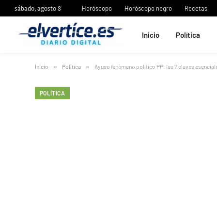
sábado, agosto 8
Horóscopo
Horóscopo negro
Recetas
Inicio
Política
Inicio
»
Política
»
Ayuso fenómeno político PP: las 7 claves esencia
POLÍTICA