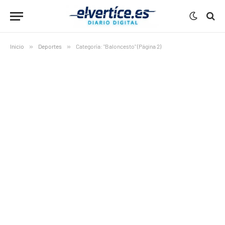
Inicio
»
Deportes
»
Categoría: "Baloncesto" (Página 2)