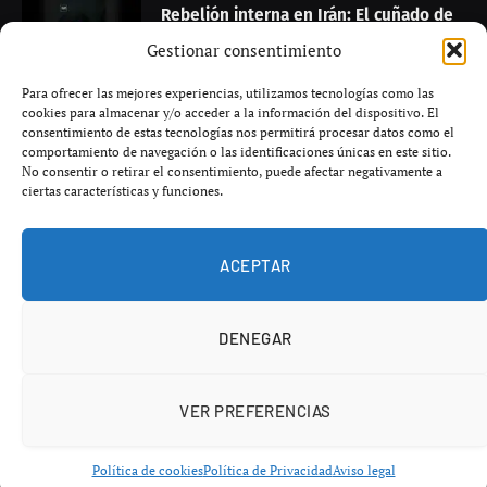
Rebelión interna en Irán: El cuñado de
Jamenei moviliza a sus seguidores para
Gestionar consentimiento
endurecer aún más el régimen
Para ofrecer las mejores experiencias, utilizamos tecnologías como las
agosto 7, 2026
cookies para almacenar y/o acceder a la información del dispositivo. El
consentimiento de estas tecnologías nos permitirá procesar datos como el
comportamiento de navegación o las identificaciones únicas en este sitio.
En Mar Abierto: suspense y tiburones
No consentir o retirar el consentimiento, puede afectar negativamente a
en coproducción con sello español
ciertas características y funciones.
agosto 7, 2026
ACEPTAR
DENEGAR
© 2026 El Vértice, tu canal de noticias en español
Inicio
Contacto
Publicidad
Aviso legal
VER PREFERENCIAS
Política de privacidad
Política de cookies
Términos y condiciones
Política de cookies
Política de Privacidad
Aviso legal