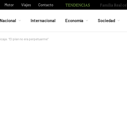
TENDENCIAS
Familia Real ce
Motor
Viajes
Contacto
Nacional
Internacional
Economía
Sociedad
caja: “El plan no era perpetuarme”