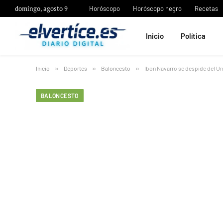
domingo, agosto 9
Horóscopo
Horóscopo negro
Recetas
Inicio
Política
Inicio
»
Deportes
»
Baloncesto
»
Ibon Navarro se despide del Uni
BALONCESTO