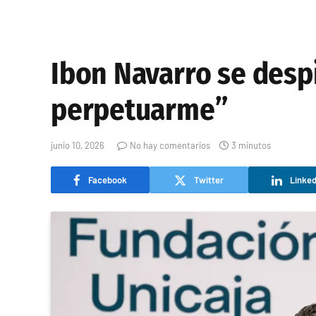
Ibon Navarro se despi
perpetuarme”
junio 10, 2026
No hay comentarios
3 minutos
Facebook
Twitter
Linked