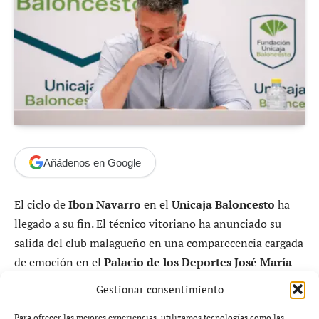
Añádenos en Google
El ciclo de
Ibon Navarro
en el
Unicaja Baloncesto
ha
llegado a su fin. El técnico vitoriano ha anunciado su
salida del club malagueño en una comparecencia cargada
de emoción en el
Palacio de los Deportes José María
Martín Carpena
, donde ha explicado que su decisión
Gestionar consentimiento
responde a un proceso de desgaste acumulado y a la
Para ofrecer las mejores experiencias, utilizamos tecnologías como las