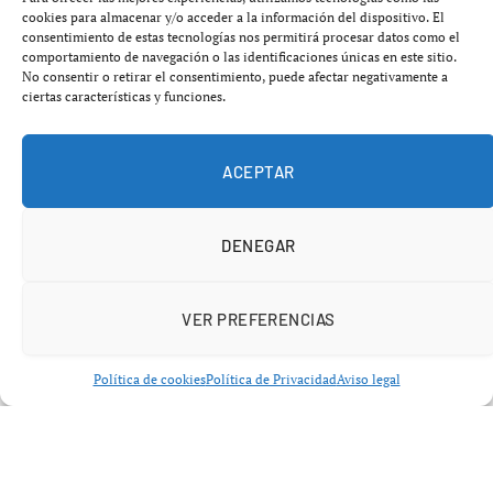
necesidad de dar paso a un nuevo liderazgo en el
cookies para almacenar y/o acceder a la información del dispositivo. El
banquillo.
consentimiento de estas tecnologías nos permitirá procesar datos como el
comportamiento de navegación o las identificaciones únicas en este sitio.
No consentir o retirar el consentimiento, puede afectar negativamente a
El entrenador deja Málaga tras una etapa histórica en la
ciertas características y funciones.
que ha conquistado
7 títulos
y ha consolidado uno de los
proyectos más exitosos de la entidad en su historia
ACEPTAR
reciente.
DENEGAR
VER PREFERENCIAS
Política de cookies
Política de Privacidad
Aviso legal