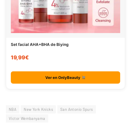
Set facial AHA+BHA de Biying
19,99€
Ver en OnlyBeauty
NBA
New York Knicks
San Antonio Spurs
Victor Wembanyama